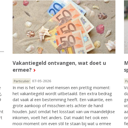
Vakantiegeld ontvangen, wat doet u
M
ermee?
s
07-05-2026
Particulier
P
e
In mei is het voor veel mensen een prettig moment:
Vo
g,
het vakantiegeld wordt uitbetaald. Een extra bedrag
da
9
dat vaak al een bestemming heeft. Een vakantie, een
ge
.
grote aankoop of misschien iets achter de hand
vo
ht
houden. Juist omdat het losstaat van uw maandelijkse
aa
rt
inkomen, voelt het anders. Dat maakt het ook een
o
mooi moment om even stil te staan bij wat u ermee
fi