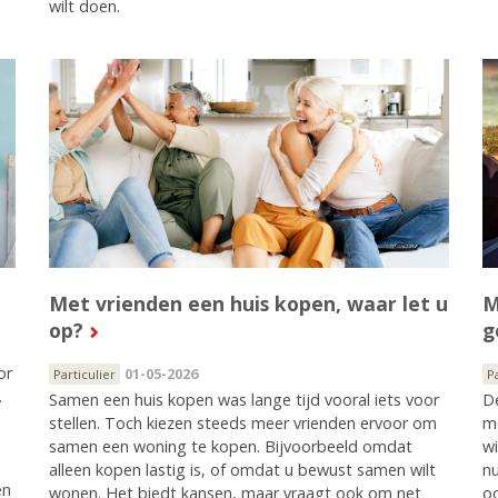
wilt doen.
Met vrienden een huis kopen, waar let u
M
op?
g
or
01-05-2026
Particulier
P
.
Samen een huis kopen was lange tijd vooral iets voor
De
stellen. Toch kiezen steeds meer vrienden ervoor om
m
samen een woning te kopen. Bijvoorbeeld omdat
wi
alleen kopen lastig is, of omdat u bewust samen wilt
nu
en
wonen. Het biedt kansen, maar vraagt ook om net
o