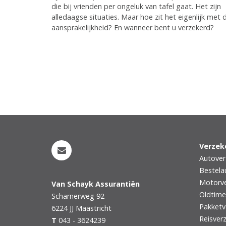
die bij vrienden per ongeluk van tafel gaat. Het zijn
alledaagse situaties. Maar hoe zit het eigenlijk met 
aansprakelijkheid? En wanneer bent u verzekerd?
Pagina's
Verzek
Autover
Bestela
Motorve
Van Schayk Assurantiën
Oldtime
Scharnerweg 92
Pakketv
6224 JJ
Maastricht
Reisver
T
043 - 3624239