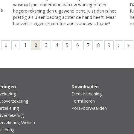
wasmachine, onderhoud aan uw woning of een
Da
de
hogere rekening dan u gewend bent. Juist dan is het
fu
prettig als u een bedrag achter de hand heeft. Maar
he
hoeveel is eigenlijk comfortabel voor uw situatie?
mo
«
‹
1
2
3
4
5
6
7
8
9
›
»
eringen
Downloaden
zekering
Dienstverlening
utoverzekering
Formulieren
rzekering
Polisvoorwaarden
rverzekering
erzekering Wonen
zekering