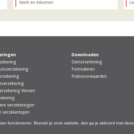
Werk en Inkomen
Uw
eringen
Downloaden
zekering
Dienstverlening
utoverzekering
Formulieren
rzekering
Polisvoorwaarden
rverzekering
erzekering Wonen
zekering
iere verzekeringen
e verzekeringen
aten functioneren. Bezoek je onze website, dan ga je akkoord met deze