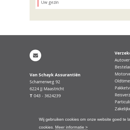
Uw gezin
Verzek
Autover
Bestela
Motorve
Van Schayk Assurantiën
Oldtime
Scharnerweg 92
Pakketv
6224 JJ
Maastricht
Reisver
T
043 - 3624239
Particul
Zakelijk
Wij gebruiken cookies om onze website goed te l
cookies.
Meer informatie >