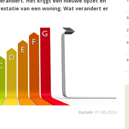
verandert. Het krijgt een nieuwe opzet en
3
prestatie van een woning. Wat verandert er
0
2
0
0
Datum:
01-06-2026