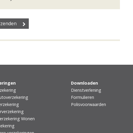
eringen
Downloaden
zekering
Dienstverlening
utoverzekering
Formulieren
rzekering
Polisvoorwaarden
rverzekering
erzekering Wonen
zekering
iere verzekeringen