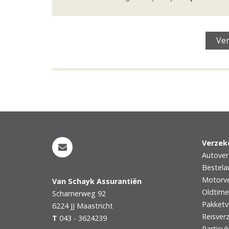
Verzek
Autover
Bestela
Motorve
Van Schayk Assurantiën
Oldtime
Scharnerweg 92
Pakketv
6224 JJ
Maastricht
Reisver
T
043 - 3624239
Particul