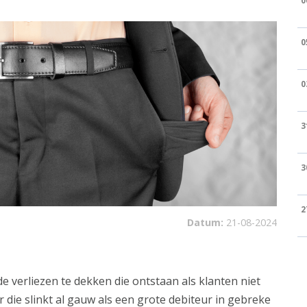
0
0
0
3
3
2
Datum:
21-08-2024
 verliezen te dekken die ontstaan als klanten niet
ar die slinkt al gauw als een grote debiteur in gebreke