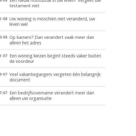
Een nieuw hoofdstuk in uw leven? Vergeet uw
6-08
testament niet
Uw woning is misschien niet veranderd, uw
5-08
leven wel
Op kamers? Dan verandert vaak meer dan
3-08
alleen het adres
Een woning kiezen begint steeds vaker buiten
1-07
de voordeur
Veel vakantiegangers vergeten één belangrijk
0-07
document
Een bedrijfsovername verandert meer dan
7-07
alleen uw organisatie