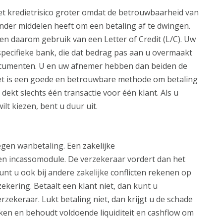
t kredietrisico groter omdat de betrouwbaarheid van
minder middelen heeft om een betaling af te dwingen.
 daarom gebruik van een Letter of Credit (L/C). Uw
 specifieke bank, die dat bedrag pas aan u overmaakt
 documenten. U en uw afnemer hebben dan beiden de
 Het is een goede en betrouwbare methode om betaling
ekt slechts één transactie voor één klant. Als u
t kiezen, bent u duur uit.
egen wanbetaling. Een zakelijke
en incassomodule. De verzekeraar vordert dan het
kunt u ook bij andere zakelijke conflicten rekenen op
zekering. Betaalt een klant niet, dan kunt u
zekeraar. Lukt betaling niet, dan krijgt u de schade
ken en behoudt voldoende liquiditeit en cashflow om