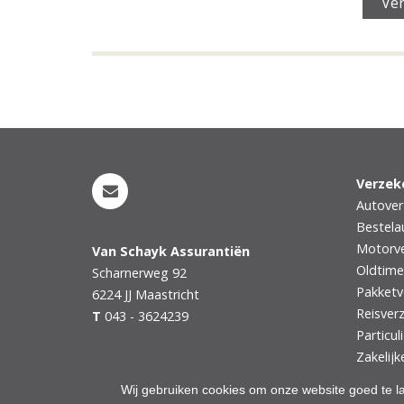
Verzek
Autover
Bestela
Motorve
Van Schayk Assurantiën
Oldtime
Scharnerweg 92
Pakketv
6224 JJ
Maastricht
Reisver
T
043 - 3624239
Particul
Zakelijk
Wij gebruiken cookies om onze website goed te l