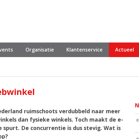
events
Organisatie
Klantenservice
Actueel
ebwinkel
N
Nederland ruimschoots verdubbeld naar meer
winkels dan fysieke winkels. Toch maakt de e-
0
purt. De concurrentie is dus stevig. Wat is
op?