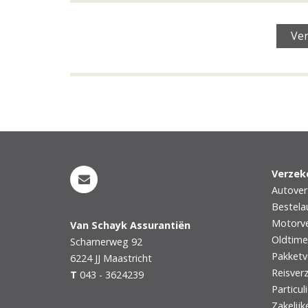
Verzek
Autover
Bestela
Motorve
Van Schayk Assurantiën
Oldtime
Scharnerweg 92
Pakketv
6224 JJ
Maastricht
Reisver
T
043 - 3624239
Particul
Zakelijk