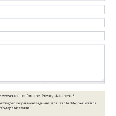
e verwerken conform het Privacy statement.
*
herming van uw persoonsgegevens serieus en hechten veel waarde
 Privacy statement
.