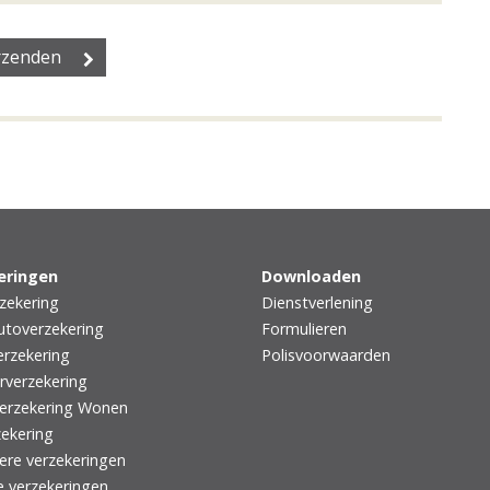
eringen
Downloaden
zekering
Dienstverlening
utoverzekering
Formulieren
rzekering
Polisvoorwaarden
rverzekering
erzekering Wonen
zekering
iere verzekeringen
e verzekeringen