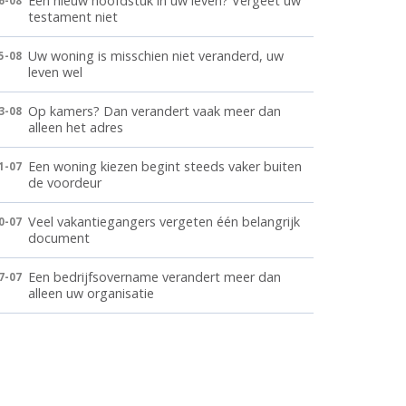
Een nieuw hoofdstuk in uw leven? Vergeet uw
6-08
testament niet
Uw woning is misschien niet veranderd, uw
5-08
leven wel
Op kamers? Dan verandert vaak meer dan
3-08
alleen het adres
Een woning kiezen begint steeds vaker buiten
1-07
de voordeur
Veel vakantiegangers vergeten één belangrijk
0-07
document
Een bedrijfsovername verandert meer dan
7-07
alleen uw organisatie