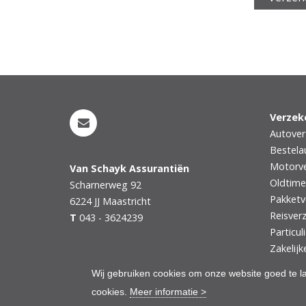
Verzek
Autover
Bestela
Motorve
Van Schayk Assurantiën
Oldtime
Scharnerweg 92
Pakketv
6224 JJ
Maastricht
Reisver
T
043 - 3624239
Particul
Zakelijk
Wij gebruiken cookies om onze website goed te l
cookies.
Meer informatie >