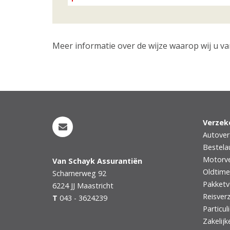
Meer informatie over de wijze waarop wij u va
Verzek
Autover
Bestela
Motorve
Van Schayk Assurantiën
Oldtime
Scharnerweg 92
Pakketv
6224 JJ
Maastricht
Reisver
T
043 - 3624239
Particul
Zakelijk