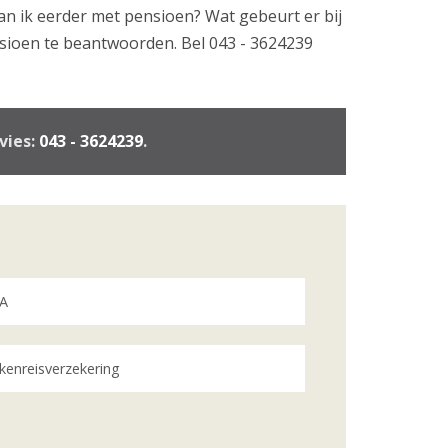
n ik eerder met pensioen? Wat gebeurt er bij
nsioen te beantwoorden. Bel 043 - 3624239
vies:
043 - 3624239
.
A
kenreisverzekering