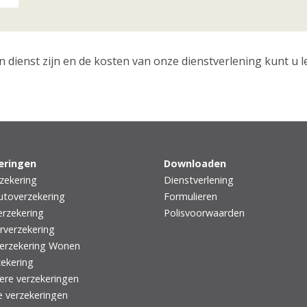
n dienst zijn en de kosten van onze dienstverlening kunt u 
eringen
Downloaden
zekering
Dienstverlening
utoverzekering
Formulieren
rzekering
Polisvoorwaarden
rverzekering
erzekering Wonen
zekering
iere verzekeringen
e verzekeringen